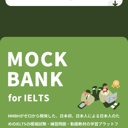
詳細を見る
対話による徹底的な自己分析
1人では辿り着けない深さまで
何度も書き直し、着実に品質向上
細部までこだわりぬいた文章作成
日英講師最低2人のダブルチェック
誰が見ても納得できる願書を実現
64,900円
スターターパック
（税込）
13,200円
追加授業
（税込）
詳細を見る
for IELTS
MMBHがゼロから開発した、日本初、日本人による日本人のた
めの
IELTSの模擬試験・練習問題・動画教材の学習プラットフ