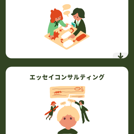
SWの実践練習で日本人の弱点克服
59,400円
スターターパック
（税込）
9,900円
追加授業
（税込）
詳細を見る
「なぜ海外か」から逆算設計
目的を明確化し最適な志望校を選定
エッセイコンサルティング
海外名門大合格の講師が戦略立案
あなた専用のロードマップ作成
準備から出願まで一貫支援
必要な時に必要な分だけの柔軟対応
7,700円
通常授業
（税込）