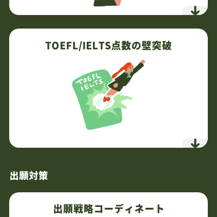
TOEFL/IELTS前の必須基礎に特化
無駄を省き最短距離で土台構築
TOEFL/IELTS点数の壁突破
インプットより実践重視
不完全でも「使える英語」を習得
個別最適化×マンツーマン指導
挫折させない伴走型メンタリング
7,700円
通常授業
（税込）
詳細を見る
問題のパターンを体系化
独自フォーマットで迷いなく解答
出願対策
徹底した傾向と対策
最小の努力で最大の成果を
出願戦略コーディネート
4回のパックでメソッド習得