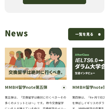
News
一覧を見る
MMBH留学note第五弾
MMBH留学note第
第五弾は、「交換留学は絶対に行くべき〜その
第四弾は、「4ヶ月でIELTS6
多くのメリットとは〜」です。 昨今交換留学
を伸ばしイギリスのダラム
にいる人が増えている中で、交換留学のメリッ
す。 MMBH留学の卒業生