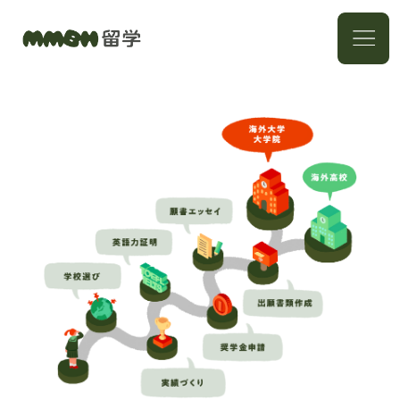
英語・留学メンター
TOEFL/IELTS点数の壁
突破
出願戦略コーディネー
エッセイコンサルティ
ト
ング