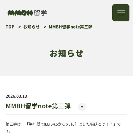
TOP
お知らせ
MMBH留学note第三弾
英語・留学メンター
TOEFL/IELTS点数の壁
突破
お知らせ
出願戦略コーディネー
エッセイコンサルティ
ト
ング
2026.03.13
MMBH留学note第三弾
第三弾は、「半年間でIELTS4.5から6.5に伸ばした秘訣とは！？」で
す。