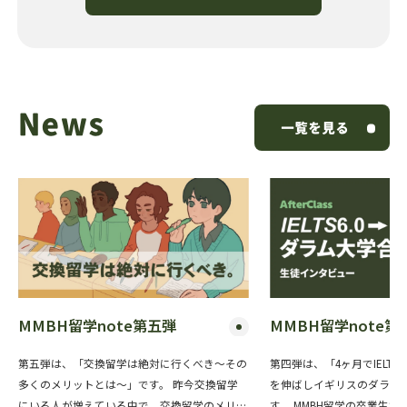
News
一覧を見る
MMBH留学note第五弾
MMBH留学note第
第五弾は、「交換留学は絶対に行くべき〜その
第四弾は、「4ヶ月でIELTS6
多くのメリットとは〜」です。 昨今交換留学
を伸ばしイギリスのダラム
にいる人が増えている中で、交換留学のメリッ
す。 MMBH留学の卒業生