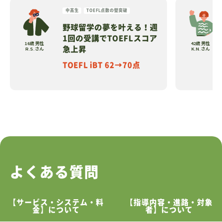
中高生
TOEFL点数の壁突破
野球留学の夢を叶える！週
1回の受講でTOEFLスコア
16歳 男性
42歳 男性
R.S.さん
K.N.さん
急上昇
TOEFL iBT 62→70点
よくある質問
【サービス・システム・料
【指導内容・進路・対象
金】について
者】について