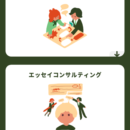
SWの実践練習で日本人の弱点克服
59,400円
スターターパック
（税込）
9,900円
追加授業
（税込）
詳細を見る
「なぜ海外か」から逆算設計
目的を明確化し最適な志望校を選定
エッセイコンサルティング
海外名門大合格の講師が戦略立案
あなた専用のロードマップ作成
準備から出願まで一貫支援
必要な時に必要な分だけの柔軟対応
7,700円
通常授業
（税込）