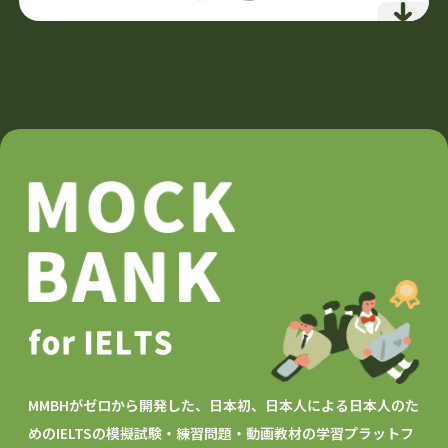
詳細を見る
対話による徹底的な自己分析
1人では辿り着けない深さまで
何度も書き直し、着実に品質向上
細部までこだわりぬいた文章作成
日英講師最低2人のダブルチェック
誰が見ても納得できる願書を実現
64,900円
スターターパック
（税込）
13,200円
追加授業
（税込）
詳細を見る
for IELTS
MMBHがゼロから開発した、日本初、日本人による日本人のた
めの
IELTSの模擬試験・練習問題・動画教材の学習プラットフ