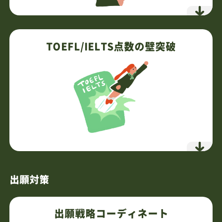
TOEFL/IELTS前の必須基礎に特化
無駄を省き最短距離で土台構築
TOEFL/IELTS点数の壁突破
インプットより実践重視
不完全でも「使える英語」を習得
個別最適化×マンツーマン指導
挫折させない伴走型メンタリング
7,700円
通常授業
（税込）
詳細を見る
問題のパターンを体系化
独自フォーマットで迷いなく解答
出願対策
徹底した傾向と対策
最小の努力で最大の成果を
出願戦略コーディネート
4回のパックでメソッド習得