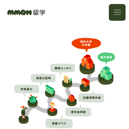
英語・留学メンター
TOEFL/IELTS点数の壁
突破
出願戦略コーディネー
エッセイコンサルティ
ト
ング